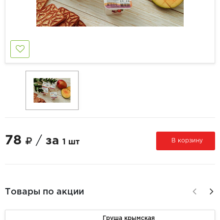
78
/
за
В корзину
1 шт
Товары по акции
Груша крымская