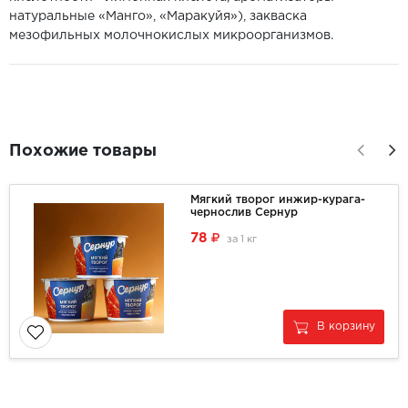
натуральные «Манго», «Маракуйя»), закваска
мезофильных молочнокислых микроорганизмов.
Похожие товары
Мягкий творог инжир-курага-
чернослив Сернур
78
за
1 кг
В корзину