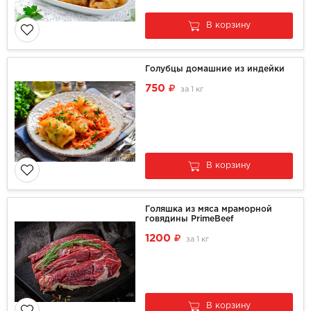
В корзину
Голубцы домашние из индейки
750
за
1 кг
В корзину
Голяшка из мяса мраморной
говядины PrimeBeef
1200
за
1 кг
В корзину