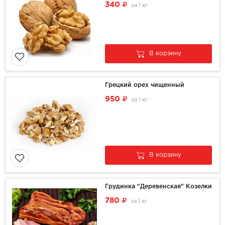
340
за
1 кг
В корзину
Грецкий орех чищенный
950
за
1 кг
В корзину
Грудинка "Деревенская" Козелки
780
за
1 кг