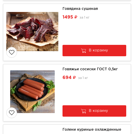
Говядина сушеная
1495
за
1 кг
В корзину
Говяжьи сосиски ГОСТ 0,5кг
694
за
1 кг
В корзину
Голени куриные охлажденные