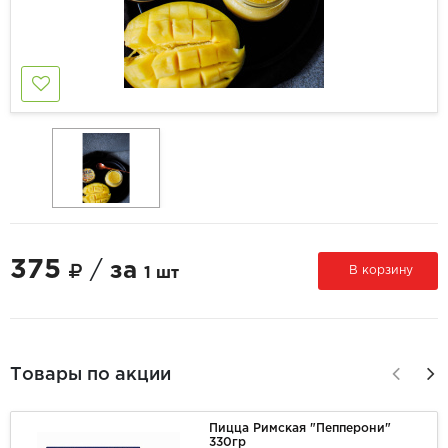
375
/
за
В корзину
1 шт
Товары по акции
Пицца Римская "Пепперони"
330гр