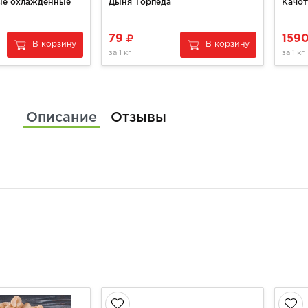
ые охлажденные
Дыня Торпеда
79
159
В корзину
В корзину
за
1 кг
за
1 кг
Описание
Отзывы