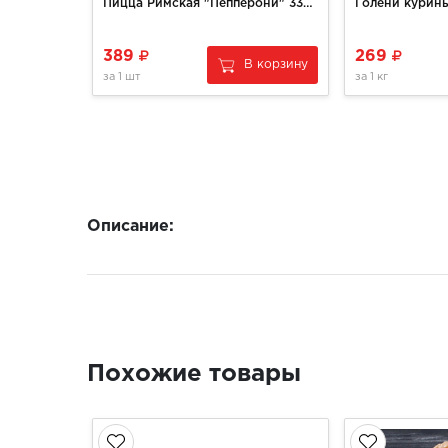
Пицца Римская "Пепперони" 330гр
Голени курин
389
269
В корзину
за
1 шт
за
1 кг
Описание:
Похожие товары