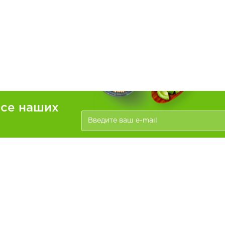
рсе наших
ателям
Информация
зать
Доставка и оплата
О компании