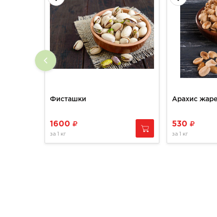
Фисташки
Арахис жар
1600
530
за
1 кг
за
1 кг