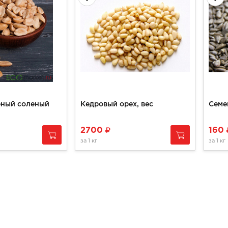
еный соленый
Кедровый орех, вес
Семе
2700
160
за
1 кг
за
1 кг