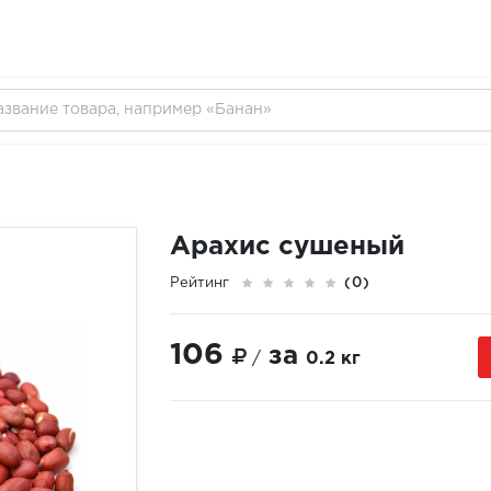
Арахис сушеный
Рейтинг
(0)
106
за
/
0.2 кг