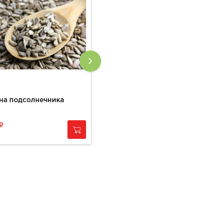
на подсолнечника
Ореховая смесь
620
за
1 кг