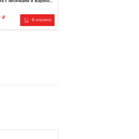
Качотта с лисичками и жаренным луком
Нектарин красный крупный
0
139
В корзину
В корзину
за
1 кг