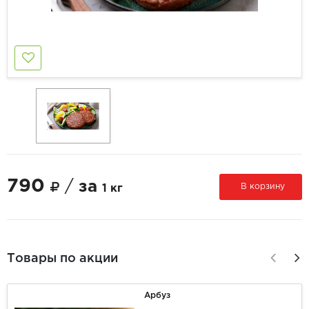
790
/
за
В корзину
1 кг
Товары по акции
Арбуз