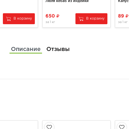
Люля кебаб из индейки
Капус
650
89
В корзину
В корзину
за
1 кг
за
1 кг
Описание
Отзывы