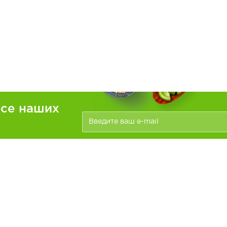
рсе наших
ателям
Информация
зать
Доставка и оплата
О компании