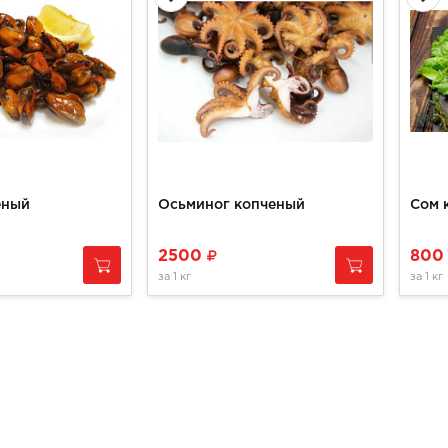
еный
Осьминог копченый
Сом 
2500
80
за
1 кг
за
1 кг