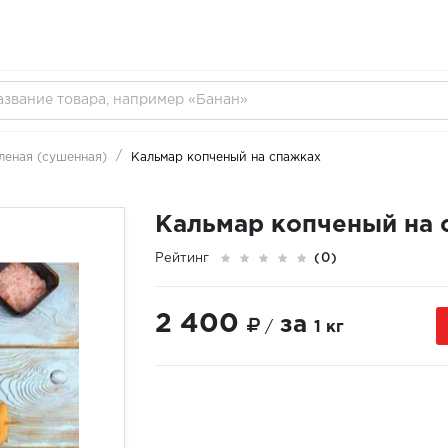
леная (сушенная)
Кальмар копченый на спажках
Кальмар копченый на 
Рейтинг
(0)
2 400
за
/
1 кг