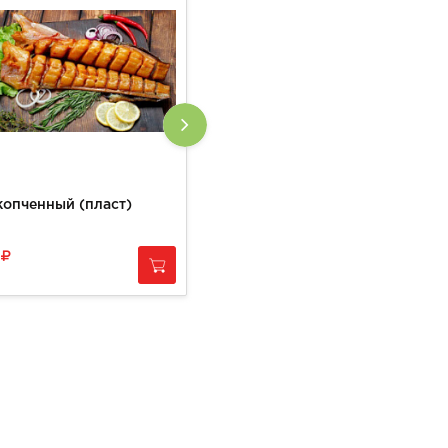
копченный (пласт)
Сопа
0
760
за
1 кг