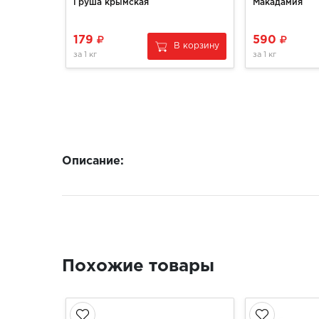
Груша крымская
Макадамия
179
590
В корзину
за
1 кг
за
1 кг
Описание:
Похожие товары