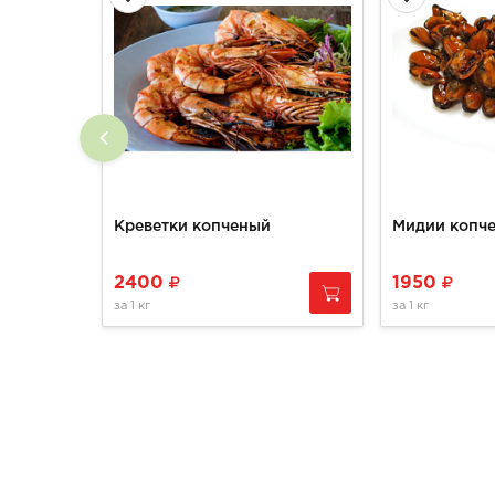
Креветки копченый
Мидии копч
2400
1950
за
1 кг
за
1 кг