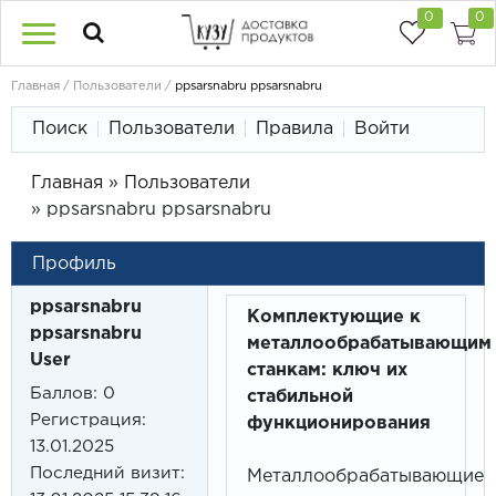
0
0
Главная
Пользователи
ppsarsnabru ppsarsnabru
Поиск
Пользователи
Правила
Войти
Главная
»
Пользователи
»
ppsarsnabru ppsarsnabru
Профиль
ppsarsnabru
Комплектующие к
ppsarsnabru
металлообрабатывающим
User
станкам: ключ их
Баллов:
0
стабильной
Регистрация:
функционирования
13.01.2025
Последний визит:
Металлообрабатывающие