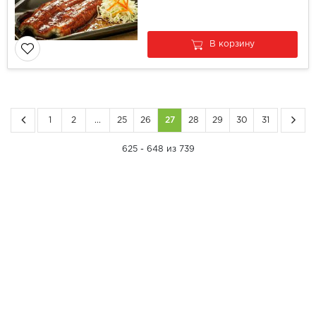
В корзину
1
2
...
25
26
27
28
29
30
31
625 - 648 из 739