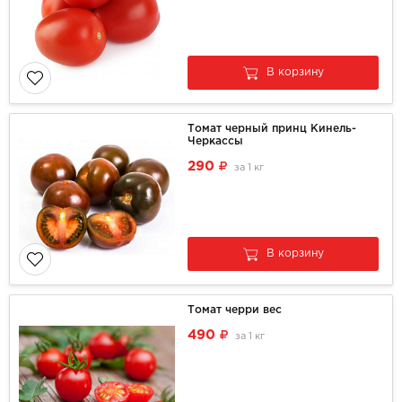
В корзину
Томат черный принц Кинель-
Черкассы
290
за
1 кг
В корзину
Томат черри вес
490
за
1 кг