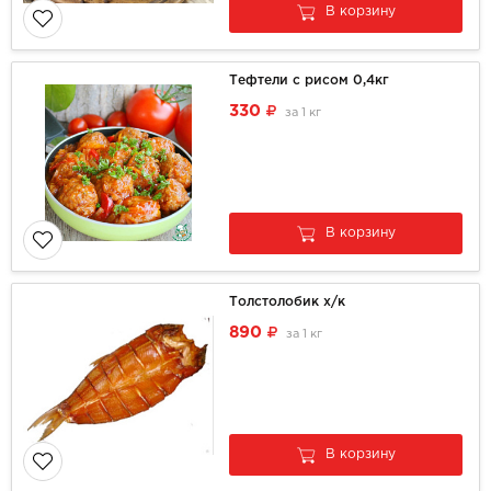
В корзину
Тефтели с рисом 0,4кг
330
за
1 кг
В корзину
Толстолобик х/к
890
за
1 кг
В корзину