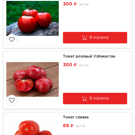
300
за
1 кг
В корзину
Томат розовый Узбекистан
300
за
1 кг
В корзину
Томат сливка
69
за
1 кг