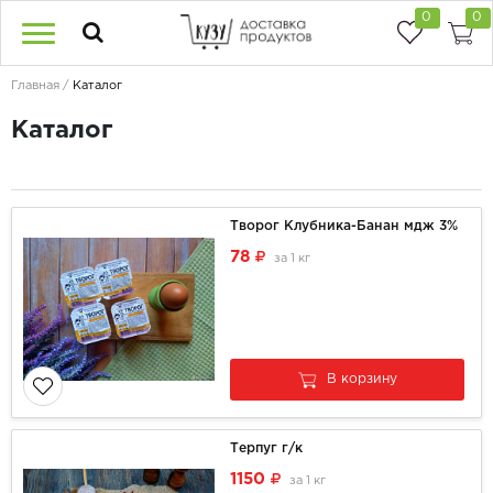
0
0
Главная
Каталог
Каталог
Творог Клубника-Банан мдж 3%
78
за
1 кг
В корзину
Терпуг г/к
1150
за
1 кг