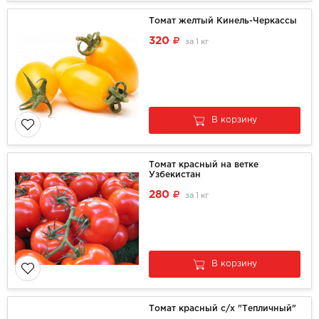
Томат желтый Кинель-Черкассы
320
за
1 кг
В корзину
Томат красный на ветке
Узбекистан
280
за
1 кг
В корзину
Томат красный с/х "Тепличный"