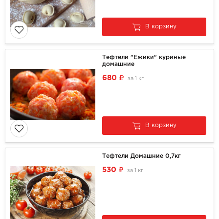
В корзину
Тефтели "Ежики" куриные
домашние
680
за
1 кг
В корзину
Тефтели Домашние 0,7кг
530
за
1 кг