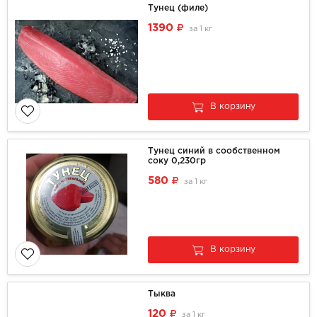
Тунец (филе)
1390
за
1 кг
В корзину
Тунец синий в сообственном
соку 0,230гр
580
за
1 кг
В корзину
Тыква
120
за
1 кг