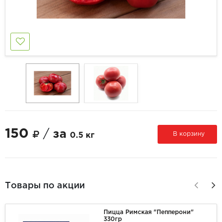
150
/
за
В корзину
0.5 кг
Товары по акции
Пицца Римская "Пепперони"
330гр