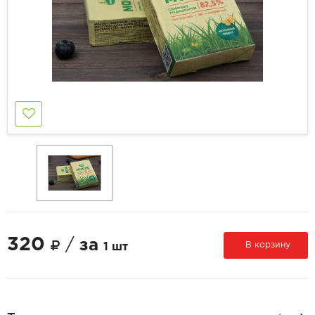
320
/
за
В корзину
1 шт