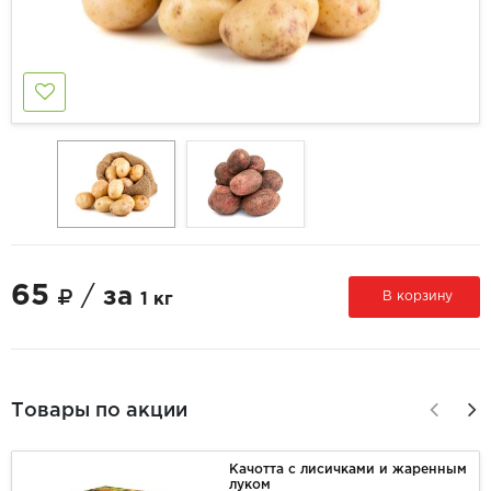
65
/
за
В корзину
1 кг
Товары по акции
Качотта с лисичками и жаренным
луком