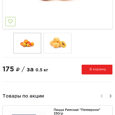
175
/
за
В корзину
0.5 кг
Товары по акции
Пицца Римская "Пепперони"
330гр