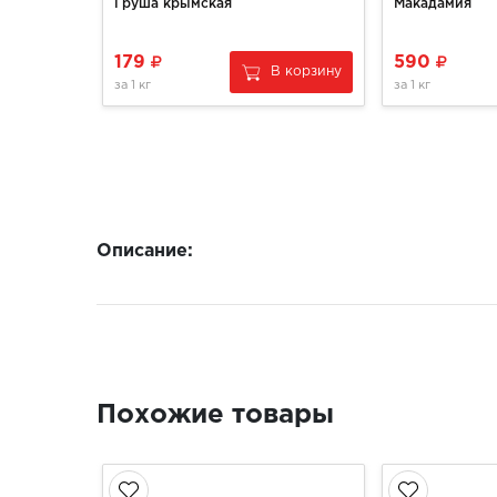
Груша крымская
Макадамия
179
590
В корзину
за
1 кг
за
1 кг
Описание:
Похожие товары