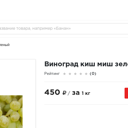
леный
Виноград киш миш зе
Рейтинг
(0)
450
за
/
1 кг