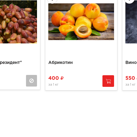
резидент"
Абрикотин
Вино
400
550
за
1 кг
за
1 кг