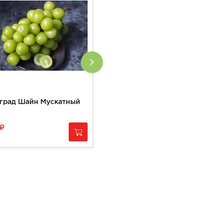
град Шайн Мускатный
Груша Вильямс
300
за
1 кг