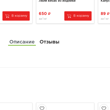
Люля кебаб из индейки
Капус
650
89
В корзину
В корзину
за
1 кг
за
1 кг
Описание
Отзывы