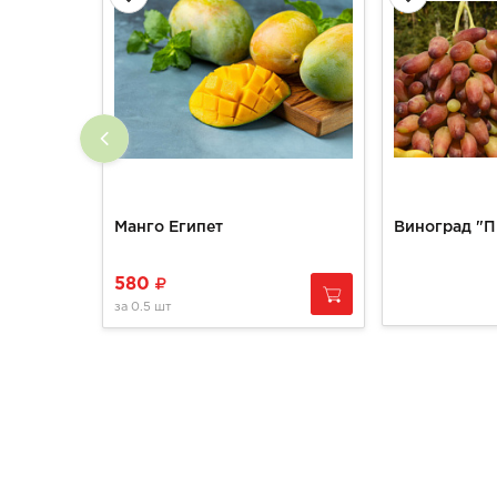
Манго Египет
Виноград "П
580
за
0.5 шт