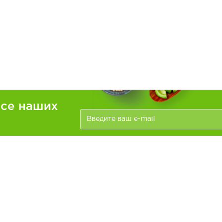
рсе наших
ателям
Информация
зать
Доставка и оплата
О компании