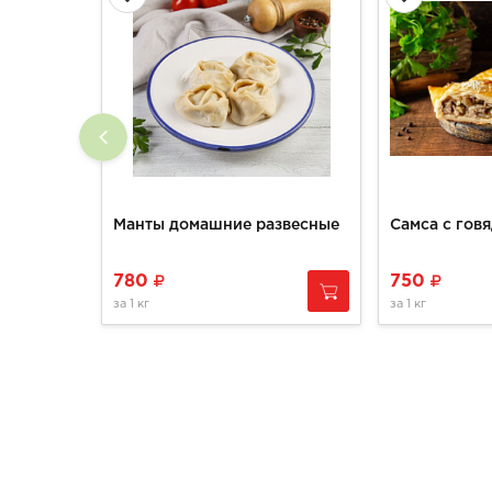
Манты домашние развесные
780
750
за
1 кг
за
1 кг