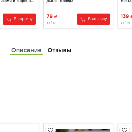
Качотта с лисичками и жаренным луком
Дыня Торпеда
Некта
79
139
В корзину
В корзину
за
1 кг
за
1 кг
Описание
Отзывы