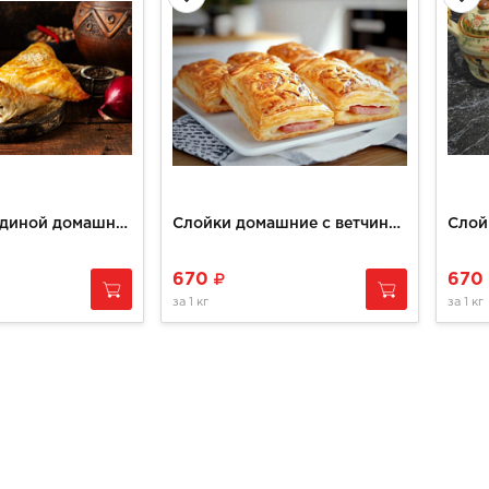
Самса с говядиной домашняя
Слойки домашние с ветчиной и сыром
Слой
670
670
за
1 кг
за
1 кг