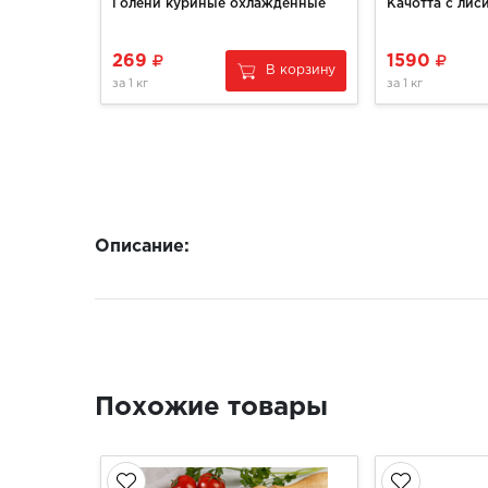
Голени куриные охлажденные
269
1590
В корзину
за
1 кг
за
1 кг
Описание:
Похожие товары