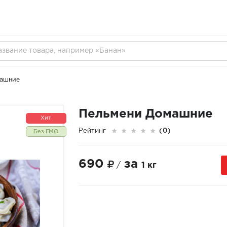
машние
Пельмени Домашние
Хит
Рейтинг
(0)
Без ГМО
690
за
/
1 кг