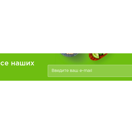
рсе наших
ателям
Информация
зать
Доставка и оплата
О компании