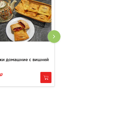
ки домашние с вишней
Мешочки с курицей из слоенного теста домашние
680
за
1 кг