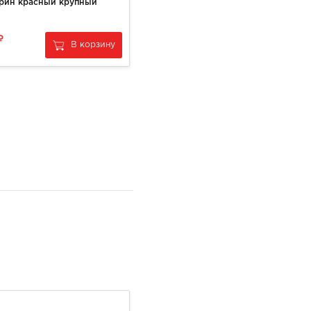
рин красный крупный
Пицца Римская "Пепперони" 330гр
389
В корзину
В корзину
за
1 шт