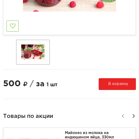
500
/
за
В корзину
1 шт
Товары по акции
Майонез из молока на
индюшином яйце, 330мл