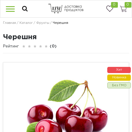
0
0
Главная
Каталог
Фрукты
Черешня
Черешня
Рейтинг
(0)
Хит
Новинка
Без ГМО