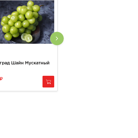
град Шайн Мускатный
Груша Вильямс
300
за
1 кг