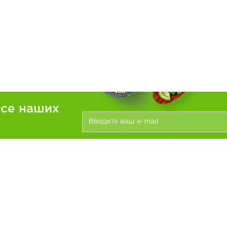
рсе наших
ателям
Информация
зать
Доставка и оплата
О компании