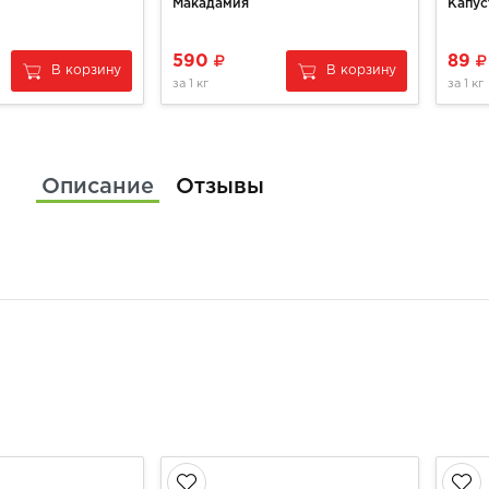
Макадамия
Капус
590
89
В корзину
В корзину
за
1 кг
за
1 кг
Описание
Отзывы