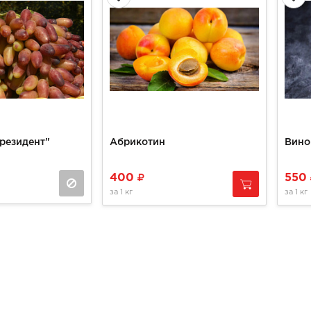
резидент"
Абрикотин
Вино
400
550
за
1 кг
за
1 кг