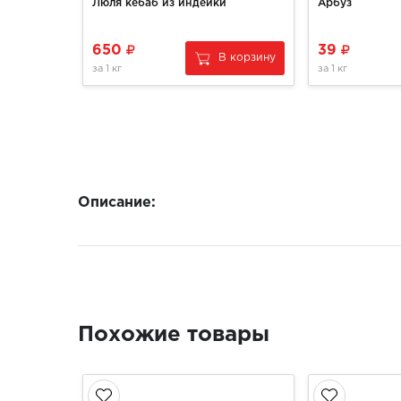
Люля кебаб из индейки
Арбуз
650
39
В корзину
за
1 кг
за
1 кг
Описание:
Похожие товары