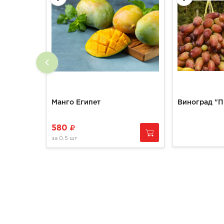
Манго Египет
Виноград "П
580
за
0.5 шт