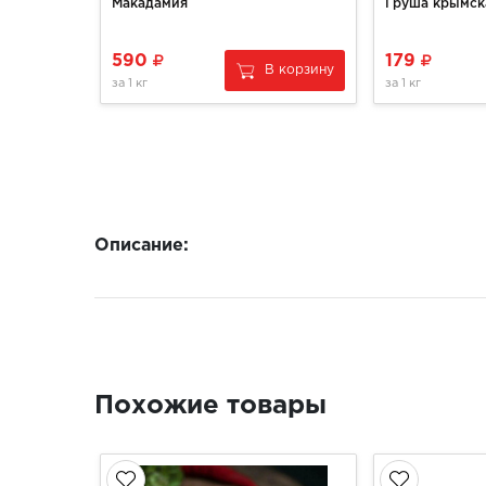
Макадамия
Груша крымск
590
179
В корзину
за
1 кг
за
1 кг
Описание:
Похожие товары