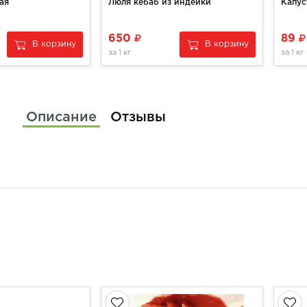
ая
Люля кебаб из индейки
Капус
650
89
В корзину
В корзину
за
1 кг
за
1 кг
Описание
Отзывы