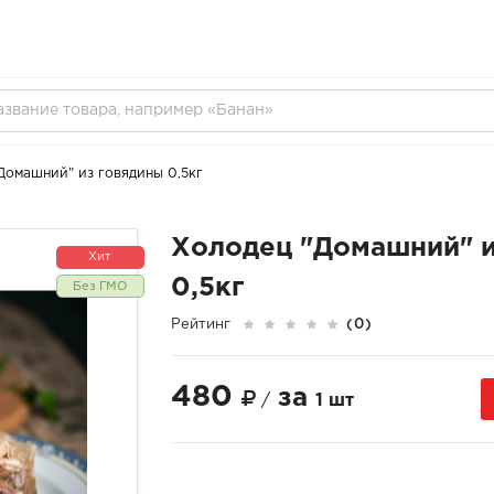
Домашний" из говядины 0,5кг
Холодец "Домашний" и
Хит
0,5кг
Без ГМО
Рейтинг
(0)
480
за
/
1 шт