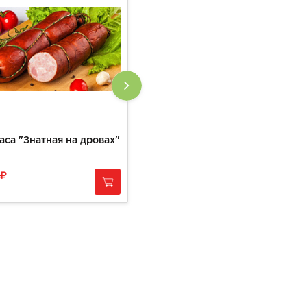
аса "Знатная на дровах"
Ребрышки Back Ribs
990
за
1 кг