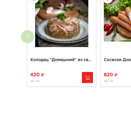
Холодец "Домашний" из свинины/говядина 0,5кг
Сосиски Док
420
820
за
1 кг
за
1 кг