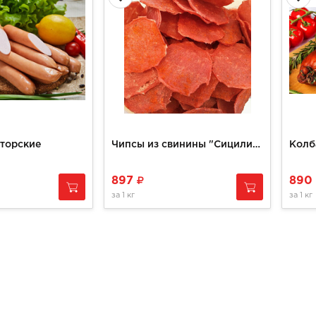
торские
Чипсы из свинины "Сицилия"
Колб
897
890
за
1 кг
за
1 кг