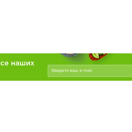
рсе наших
ателям
Информация
зать
Доставка и оплата
О компании