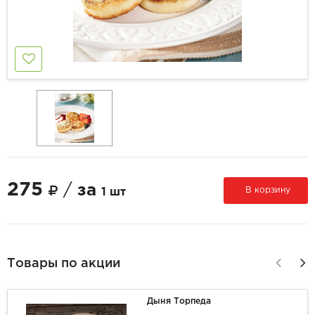
275
/
за
В корзину
1 шт
Товары по акции
Дыня Торпеда