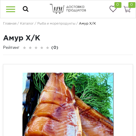
0
0
Главная
Каталог
Рыба и морепродукты
Амур Х/К
Амур Х/К
Рейтинг
(0)