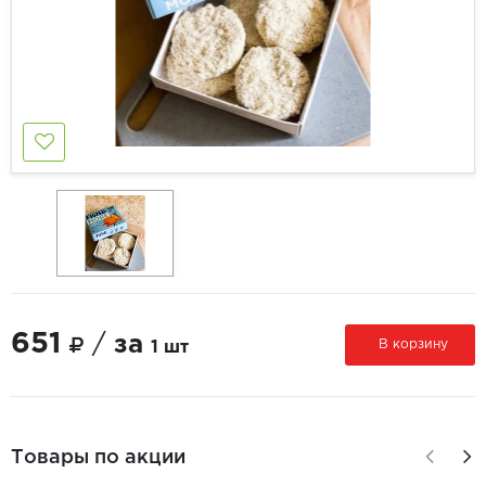
651
/
за
В корзину
1 шт
Товары по акции