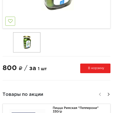
800
/
за
В корзину
1 шт
Товары по акции
Пицца Римская "Пепперони"
330гр