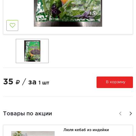
35
/
за
В корзину
1 шт
Товары по акции
Люля кебаб из индейки