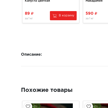
Капуста цветная
Макадамия
89
590
В корзину
за
1 кг
за
1 кг
Описание:
Похожие товары