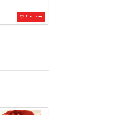
Люля кебаб из индейки
650
В корзину
В корзину
за
1 кг