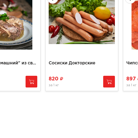
Холодец "Домашний" из свинины/говядина 0,5кг
Сосиски Докторские
820
897
за
1 кг
за
1 кг