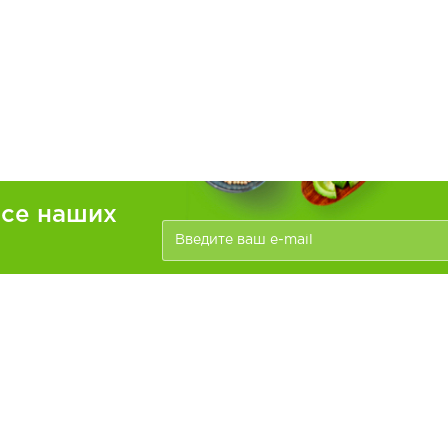
рсе наших
ателям
Информация
зать
Доставка и оплата
О компании