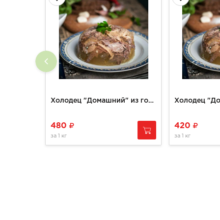
Холодец "Домашний" из говядины 0,5кг
480
420
за
1 кг
за
1 кг