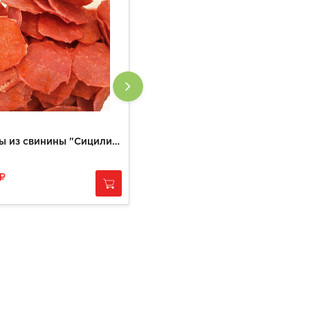
Чипсы из свинины "Сицилия"
Колбаса "Знатная на дровах"
890
за
1 кг