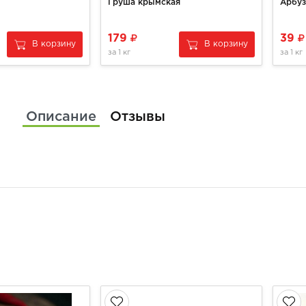
Груша крымская
Арбуз
179
39
В корзину
В корзину
за
1 кг
за
1 кг
Описание
Отзывы