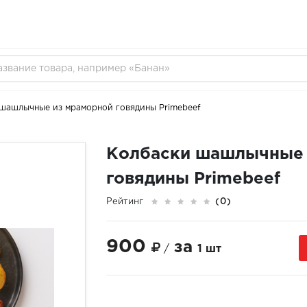
шашлычные из мраморной говядины Primebeef
Колбаски шашлычные 
говядины Primebeef
Рейтинг
(0)
900
за
/
1 шт