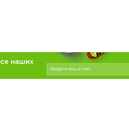
рсе наших
ателям
Информация
зать
Доставка и оплата
О компании