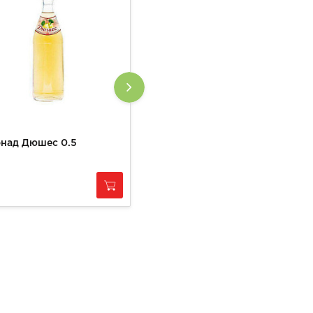
над Дюшес 0.5
Лимонад Фанта 1л
139
за
1 шт