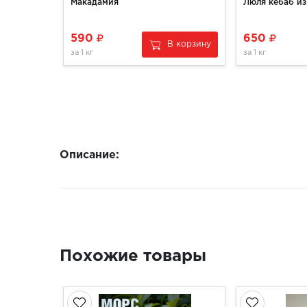
Макадамия
Люля кебаб из
590
650
В корзину
за
1 кг
за
1 кг
Описание:
Похожие товары