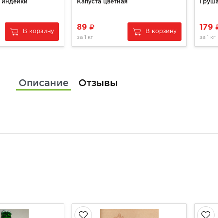
 индейки
Капуста цветная
Груша
89
179
В корзину
В корзину
за
1 кг
за
1 кг
Описание
Отзывы