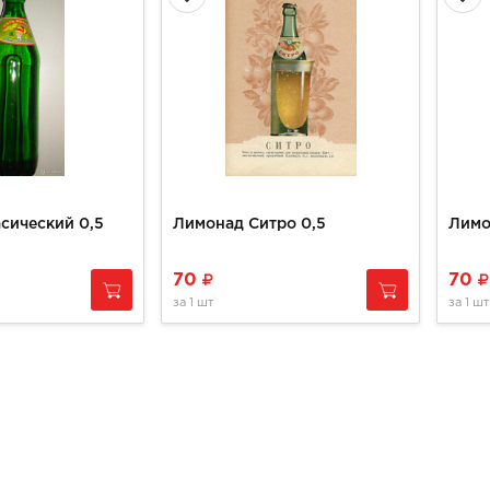
сический 0,5
Лимонад Ситро 0,5
Лимо
70
70
за
1 шт
за
1 шт