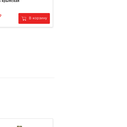
 крымская
Арбуз
39
В корзину
В корзину
за
1 кг