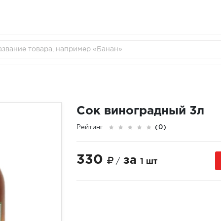
Сок виноградный 3л
Рейтинг
(0)
330
за
/
1 шт