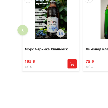
Морс Черника Хвалынск
Лимонад кла
195
75
за
1 кг
за
1 шт